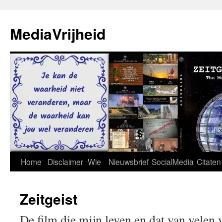
Ga
naar
MediaVrijheid
de
inhoud
Home
Disclaimer
Wie
Nieuwsbrief
SocialMedia
Citaten
Zeitgeist
De film die mijn leven en dat van velen